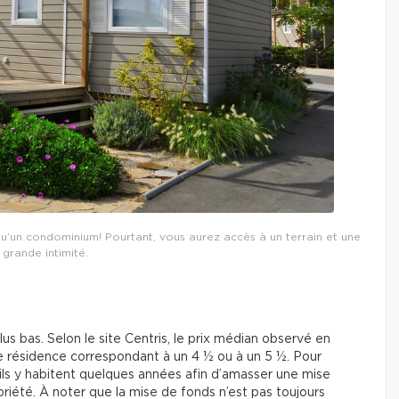
u’un condominium! Pourtant, vous aurez accès à un terrain et une
 grande intimité.
us bas. Selon le site Centris, le prix médian observé en
le résidence correspondant à un 4 ½ ou à un 5 ½. Pour
; ils y habitent quelques années afin d’amasser une mise
iété. À noter que la mise de fonds n’est pas toujours